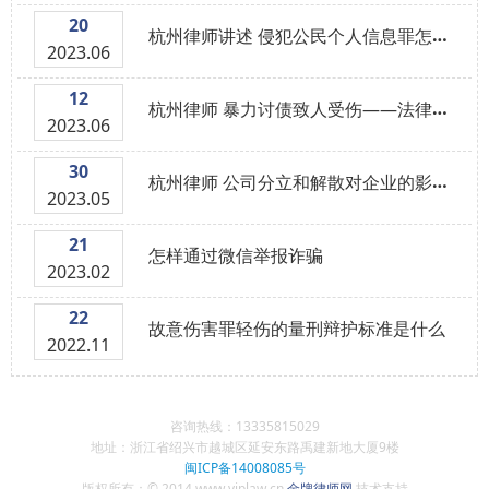
20
杭州律师讲述 侵犯公民个人信息罪怎么处理
2023.06
12
杭州律师 暴力讨债致人受伤——法律责任与应对措施
2023.06
30
杭州律师 公司分立和解散对企业的影响及应对策略
2023.05
21
怎样通过微信举报诈骗
2023.02
22
故意伤害罪轻伤的量刑辩护标准是什么
2022.11
咨询热线：13335815029
地址：浙江省绍兴市越城区延安东路禹建新地大厦9楼
闽ICP备14008085号
版权所有：© 2014 www.viplaw.cn
金牌律师网
技术支持